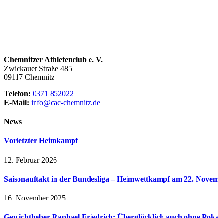
Chemnitzer Athletenclub e. V.
Zwickauer Straße 485
09117 Chemnitz
Telefon:
0371 852022
E-Mail:
info@cac-chemnitz.de
News
Vorletzter Heimkampf
12. Februar 2026
Saisonauftakt in der Bundesliga – Heimwettkampf am 22. Novem
16. November 2025
Gewichtheber Raphael Friedrich: Überglücklich auch ohne Poka