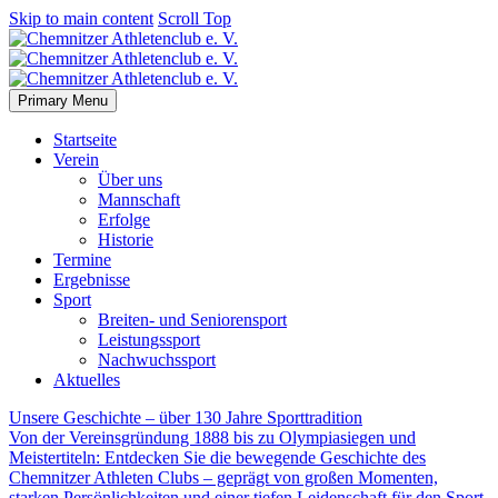
Skip to main content
Scroll Top
Primary Menu
Startseite
Verein
Über uns
Mannschaft
Erfolge
Historie
Termine
Ergebnisse
Sport
Breiten- und Seniorensport
Leistungssport
Nachwuchssport
Aktuelles
Unsere Geschichte – über 130 Jahre Sporttradition
Von der Vereinsgründung 1888 bis zu Olympiasiegen und
Meistertiteln: Entdecken Sie die bewegende Geschichte des
Chemnitzer Athleten Clubs – geprägt von großen Momenten,
starken Persönlichkeiten und einer tiefen Leidenschaft für den Sport.