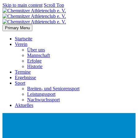
Skip to main content
Scroll Top
Primary Menu
Startseite
Verein
Über uns
Mannschaft
Erfolge
Historie
Termine
Ergebnisse
Sport
Breiten- und Seniorensport
Leistungssport
Nachwuchssport
Aktuelles