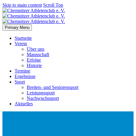
Skip to main content
Scroll Top
Primary Menu
Startseite
Verein
Über uns
Mannschaft
Erfolge
Historie
Termine
Ergebnisse
Sport
Breiten- und Seniorensport
Leistungssport
Nachwuchssport
Aktuelles